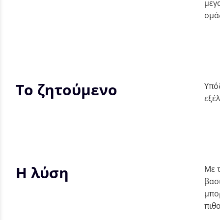
μεγ
ομά
Το ζητούμενο
Υπό
εξέλ
Η λύση
Με 
βασ
μπο
πιθ