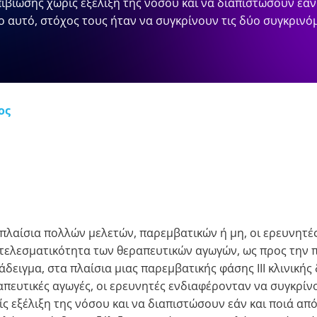
ιβίωσης χωρίς εξέλιξη της νόσου και να διαπιστώσουν εάν
γο αυτό, στόχος τους ήταν να συγκρίνουν τις δύο συγκριν
ος
 πλαίσια πολλών μελετών, παρεμβατικών ή μη, οι ερευνητ
τελεσματικότητα των θεραπευτικών αγωγών, ως προς την πι
δειγμα, στα πλαίσια μιας παρεμβατικής φάσης ΙΙΙ κλινικής
απευτικές αγωγές, οι ερευνητές ενδιαφέρονταν να συγκρίν
ς εξέλιξη της νόσου και να διαπιστώσουν εάν και ποιά από