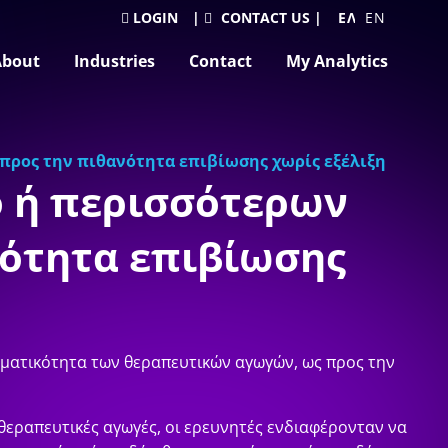
LOGIN
|
CONTACT US
|
ΕΛΛΗΝΙΚΆ
ENGLISH
About
Industries
Contact
My Analytics
προς την πιθανότητα επιβίωσης χωρίς εξέλιξη
ο ή περισσότερων
ότητα επιβίωσης
σματικότητα των θεραπευτικών αγωγών, ως προς την
 θεραπευτικές αγωγές, οι ερευνητές ενδιαφέρονταν να