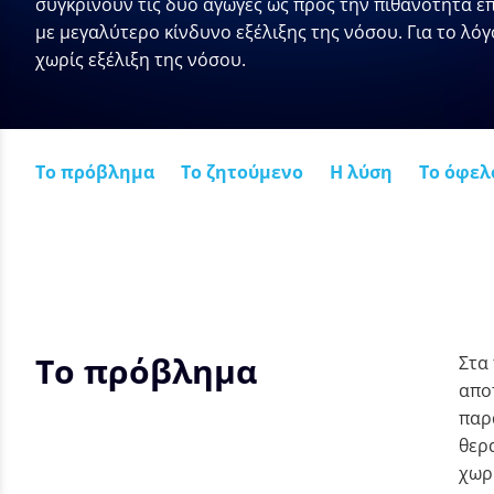
συγκρίνουν τις δύο αγωγές ως προς την πιθανότητα επ
με μεγαλύτερο κίνδυνο εξέλιξης της νόσου. Για το λό
χωρίς εξέλιξη της νόσου.
Το πρόβλημα
Το ζητούμενο
Η λύση
Το όφελ
Το πρόβλημα
Στα
απο
παρά
θερ
χωρί